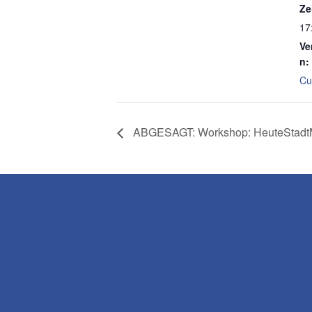
Ze
17
Ve
n:
Cu
ABGESAGT: Workshop: HeuteStadt