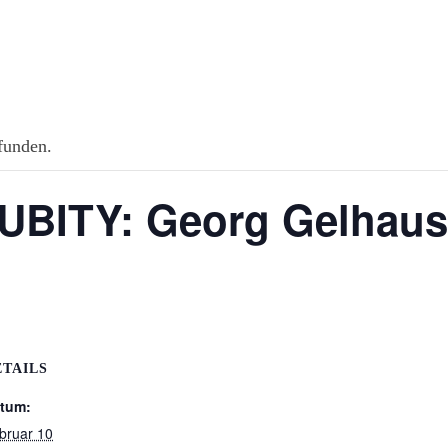
efunden.
UBITY: Georg Gelhaus
ETAILS
tum:
bruar 10