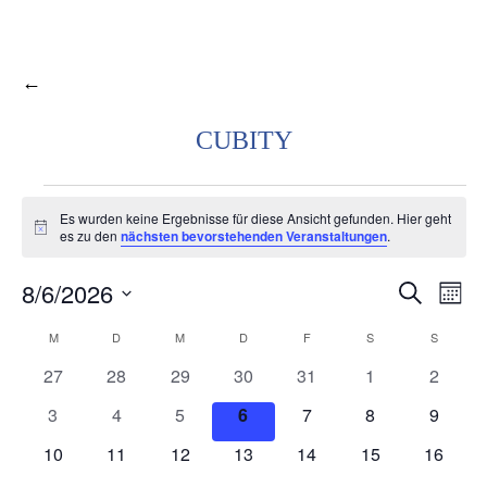
←
CUBITY
VERANSTALTUNGEN
Es wurden keine Ergebnisse für diese Ansicht gefunden. Hier geht
Hinweis
es zu den
nächsten bevorstehenden Veranstaltungen
.
8/6/2026
VER
V
Suche
Monat
Datum
A
M
MONTAG
D
DIENSTAG
M
MITTWOCH
D
DONNERSTAG
F
FREITAG
S
SAMSTAG
S
SONNT
KALENDER
SUC
wählen.
0
0
0
0
0
0
0
27
28
29
30
31
1
2
N
VON
UN
Veranstaltungen
Veranstaltungen
Veranstaltungen
Veranstaltungen
Veranstaltungen
Veranstaltunge
Veranst
0
0
0
0
0
0
0
3
4
5
6
7
8
9
Veranstaltungen
Veranstaltungen
Veranstaltungen
Veranstaltungen
Veranstaltungen
Veranstaltunge
Veranst
VERANSTALTUNGEN
0
0
0
0
0
0
0
10
11
12
13
14
15
ANS
16
Veranstaltungen
Veranstaltungen
Veranstaltungen
Veranstaltungen
Veranstaltungen
Veranstaltungen
Veranst