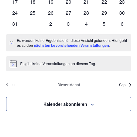
0
0
0
0
0
0
0
17
18
19
20
21
22
23
NAV
Veranstaltungen
Veranstaltungen
Veranstaltungen
Veranstaltungen
Veranstaltungen
Veranstaltungen
Veranst
0
0
0
0
0
0
0
24
25
26
27
28
29
30
Veranstaltungen
Veranstaltungen
Veranstaltungen
Veranstaltungen
Veranstaltungen
Veranstaltungen
Veranst
0
0
0
0
0
0
0
31
1
2
3
4
5
6
Veranstaltungen
Veranstaltungen
Veranstaltungen
Veranstaltungen
Veranstaltungen
Veranstaltunge
Veranst
Es wurden keine Ergebnisse für diese Ansicht gefunden. Hier geht
Hinweis
es zu den
nächsten bevorstehenden Veranstaltungen
.
Es gibt keine Veranstaltungen an diesem Tag.
Hinweis
Juli
Dieser Monat
Sep.
Kalender abonnieren