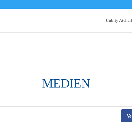
Cubity Atelier
MEDIEN
EN
EN
Ve