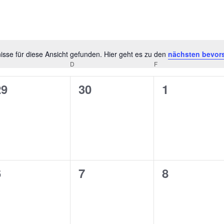
sse für diese Ansicht gefunden. Hier geht es zu den
nächsten bevor
Hinweis
TTWOCH
D
DONNERSTAG
F
FREITAG
0
0
0
29
30
1
n,
eranstaltungen,
Veranstaltungen,
Veranstalt
EN
0
0
0
6
7
8
n,
eranstaltungen,
Veranstaltungen,
Veranstalt