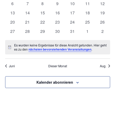
VON
UN
Veranstaltungen
Veranstaltungen
Veranstaltungen
Veranstaltungen
Veranstaltungen
Veranstaltunge
Veranst
0
0
0
0
0
0
0
6
7
8
9
10
11
12
Veranstaltungen
Veranstaltungen
Veranstaltungen
Veranstaltungen
Veranstaltungen
Veranstaltungen
Veranst
VERANSTALTUNGEN
0
0
0
0
0
0
0
13
14
15
16
17
18
ANS
19
Veranstaltungen
Veranstaltungen
Veranstaltungen
Veranstaltungen
Veranstaltungen
Veranstaltungen
Veranst
0
0
0
0
0
0
0
20
21
22
23
24
25
26
NAV
Veranstaltungen
Veranstaltungen
Veranstaltungen
Veranstaltungen
Veranstaltungen
Veranstaltungen
Veranst
0
0
0
0
0
0
0
27
28
29
30
31
1
2
Veranstaltungen
Veranstaltungen
Veranstaltungen
Veranstaltungen
Veranstaltungen
Veranstaltunge
Veranst
Es wurden keine Ergebnisse für diese Ansicht gefunden. Hier geht
Hinweis
es zu den
nächsten bevorstehenden Veranstaltungen
.
Juni
Dieser Monat
Aug.
Kalender abonnieren