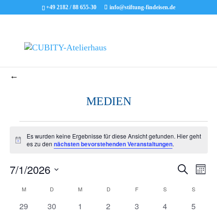
+49 2182 / 88 655-30
info@stiftung-findeisen.de
←
MEDIEN
VERANSTALTUNGEN
Es wurden keine Ergebnisse für diese Ansicht gefunden. Hier geht
Hinweis
es zu den
nächsten bevorstehenden Veranstaltungen
.
7/1/2026
VER
V
Suche
Monat
Datum
A
M
MONTAG
D
DIENSTAG
M
MITTWOCH
D
DONNERSTAG
F
FREITAG
S
SAMSTAG
S
SONNT
KALENDER
SUC
wählen.
0
0
0
0
0
0
0
29
30
1
2
3
4
5
N