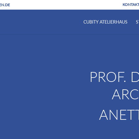
KONTAK
EN.DE
CUBITY ATELIERHAUS
S
PROF. D
ARC
ANET