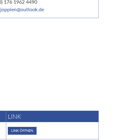
(0) 176 1962 4490
-joppien@outlook.de
LINK
LINK ÖFFNEN