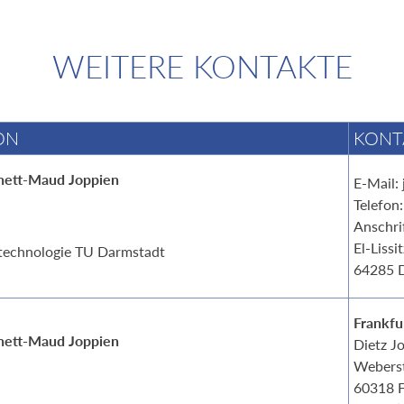
WEITERE KONTAKTE
ON
KONT
nett-Maud Joppien
E-Mail:
Telefon
Anschrif
El-Lissi
technologie TU Darmstadt
64285
Frankfu
nett-Maud Joppien
Dietz J
Weberst
60318 F