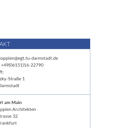
AKT
joppien@egt.tu-darmstadt.de
: +49(06151)16-22790
t:
tzky-Straße 1
Darmstadt
rt am Main
oppien Architekten
rasse 32
rankfurt