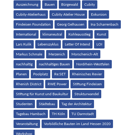
Auszeichnung
Bauen
Bürgewald
Cubity
Cubity-Atelierhaus
Cubity Atelier House
Exkursion
Findeisen Foundation
Georg Gelhausen
Ina Scharrenbach
International
klimaneutral
Kohleausstieg
Kunst
Lars Kulik
Lebenszyklus
Letter Of Intend
LOI
Markus Schmale
Merzenich
Morschenich-Alt
nachhaltig
nachhaltiges Bauen
Nordrhein-Westfalen
Planen
Poolplatz
Re:SET
Rheinisches Revier
Rhenish District
RWE Power
Stiftung Findeisen
Stiftung für Kunst und Baukultur
Strukturwandel
Studenten
Städtebau
Tag der Architektur
Tagebau Hambach
TH Köln
TU Darmstadt
Veranstaltung
Vorbildliche Bauten im Land Hessen 2020
Workshop