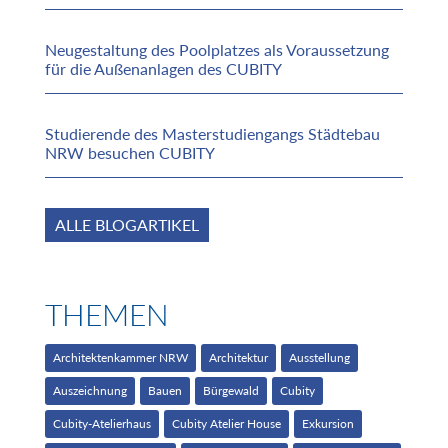
Neugestaltung des Poolplatzes als Voraussetzung
für die Außenanlagen des CUBITY
Studierende des Masterstudiengangs Städtebau
NRW besuchen CUBITY
ALLE BLOGARTIKEL
THEMEN
Architektenkammer NRW
Architektur
Ausstellung
Auszeichnung
Bauen
Bürgewald
Cubity
Cubity-Atelierhaus
Cubity Atelier House
Exkursion