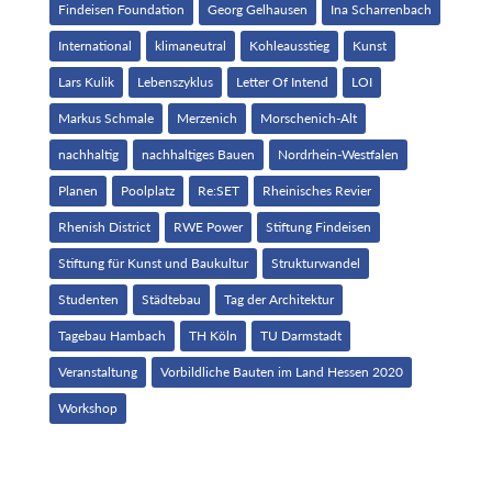
Findeisen Foundation
Georg Gelhausen
Ina Scharrenbach
International
klimaneutral
Kohleausstieg
Kunst
Lars Kulik
Lebenszyklus
Letter Of Intend
LOI
Markus Schmale
Merzenich
Morschenich-Alt
nachhaltig
nachhaltiges Bauen
Nordrhein-Westfalen
Planen
Poolplatz
Re:SET
Rheinisches Revier
Rhenish District
RWE Power
Stiftung Findeisen
Stiftung für Kunst und Baukultur
Strukturwandel
Studenten
Städtebau
Tag der Architektur
Tagebau Hambach
TH Köln
TU Darmstadt
Veranstaltung
Vorbildliche Bauten im Land Hessen 2020
Workshop