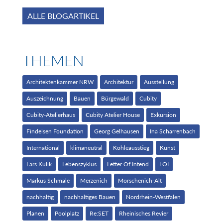
ALLE BLOGARTIKEL
THEMEN
Architektenkammer NRW
Architektur
Ausstellung
Auszeichnung
Bauen
Bürgewald
Cubity
Cubity-Atelierhaus
Cubity Atelier House
Exkursion
Findeisen Foundation
Georg Gelhausen
Ina Scharrenbach
International
klimaneutral
Kohleausstieg
Kunst
Lars Kulik
Lebenszyklus
Letter Of Intend
LOI
Markus Schmale
Merzenich
Morschenich-Alt
nachhaltig
nachhaltiges Bauen
Nordrhein-Westfalen
Planen
Poolplatz
Re:SET
Rheinisches Revier