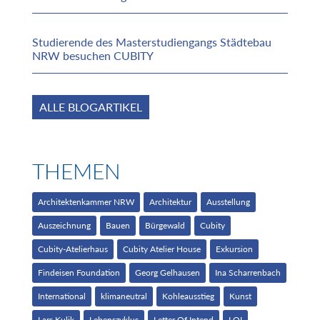
Studierende des Masterstudiengangs Städtebau
NRW besuchen CUBITY
ALLE BLOGARTIKEL
THEMEN
Architektenkammer NRW
Architektur
Ausstellung
Auszeichnung
Bauen
Bürgewald
Cubity
Cubity-Atelierhaus
Cubity Atelier House
Exkursion
Findeisen Foundation
Georg Gelhausen
Ina Scharrenbach
International
klimaneutral
Kohleausstieg
Kunst
Lars Kulik
Lebenszyklus
Letter Of Intend
LOI