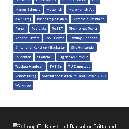
Markus Schmale
Merzenich
Morschenich-Alt
nachhaltig
nachhaltiges Bauen
Nordrhein-Westfalen
Planen
Poolplatz
Re:SET
Rheinisches Revier
Rhenish District
RWE Power
Stiftung Findeisen
Stiftung für Kunst und Baukultur
Strukturwandel
Studenten
Städtebau
Tag der Architektur
Tagebau Hambach
TH Köln
TU Darmstadt
Veranstaltung
Vorbildliche Bauten im Land Hessen 2020
Workshop