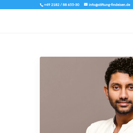
+49 2182 / 88 655-30
info@stiftung-findeisen.de