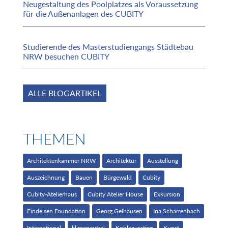
Neugestaltung des Poolplatzes als Voraussetzung
für die Außenanlagen des CUBITY
Studierende des Masterstudiengangs Städtebau
NRW besuchen CUBITY
ALLE BLOGARTIKEL
THEMEN
Architektenkammer NRW
Architektur
Ausstellung
Auszeichnung
Bauen
Bürgewald
Cubity
Cubity-Atelierhaus
Cubity Atelier House
Exkursion
Findeisen Foundation
Georg Gelhausen
Ina Scharrenbach
International
klimaneutral
Kohleausstieg
Kunst