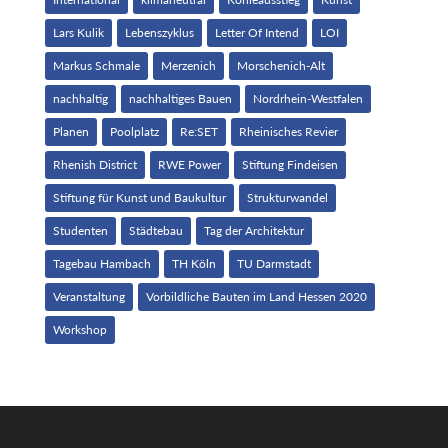
Lars Kulik
Lebenszyklus
Letter Of Intend
LOI
Markus Schmale
Merzenich
Morschenich-Alt
nachhaltig
nachhaltiges Bauen
Nordrhein-Westfalen
Planen
Poolplatz
Re:SET
Rheinisches Revier
Rhenish District
RWE Power
Stiftung Findeisen
Stiftung für Kunst und Baukultur
Strukturwandel
Studenten
Städtebau
Tag der Architektur
Tagebau Hambach
TH Köln
TU Darmstadt
Veranstaltung
Vorbildliche Bauten im Land Hessen 2020
Workshop