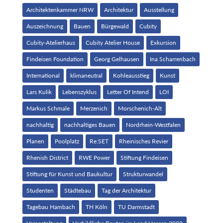
Architektenkammer NRW
Architektur
Ausstellung
Auszeichnung
Bauen
Bürgewald
Cubity
Cubity-Atelierhaus
Cubity Atelier House
Exkursion
Findeisen Foundation
Georg Gelhausen
Ina Scharrenbach
International
klimaneutral
Kohleausstieg
Kunst
Lars Kulik
Lebenszyklus
Letter Of Intend
LOI
Markus Schmale
Merzenich
Morschenich-Alt
nachhaltig
nachhaltiges Bauen
Nordrhein-Westfalen
Planen
Poolplatz
Re:SET
Rheinisches Revier
Rhenish District
RWE Power
Stiftung Findeisen
Stiftung für Kunst und Baukultur
Strukturwandel
Studenten
Städtebau
Tag der Architektur
Tagebau Hambach
TH Köln
TU Darmstadt