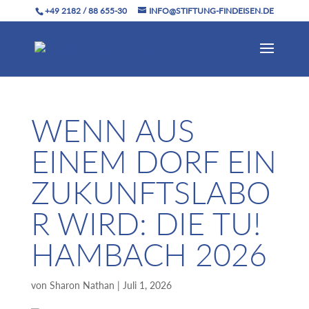
+49 2182 / 88 655-30
INFO@STIFTUNG-FINDEISEN.DE
WENN AUS
EINEM DORF EIN
ZUKUNFTSLABO
R WIRD: DIE TU!
HAMBACH 2026
von
Sharon Nathan
|
Juli 1, 2026