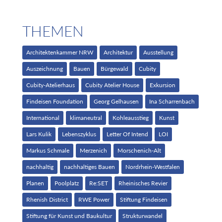
THEMEN
Architektenkammer NRW
Architektur
Ausstellung
Auszeichnung
Bauen
Bürgewald
Cubity
Cubity-Atelierhaus
Cubity Atelier House
Exkursion
Findeisen Foundation
Georg Gelhausen
Ina Scharrenbach
International
klimaneutral
Kohleausstieg
Kunst
Lars Kulik
Lebenszyklus
Letter Of Intend
LOI
Markus Schmale
Merzenich
Morschenich-Alt
nachhaltig
nachhaltiges Bauen
Nordrhein-Westfalen
Planen
Poolplatz
Re:SET
Rheinisches Revier
Rhenish District
RWE Power
Stiftung Findeisen
Stiftung für Kunst und Baukultur
Strukturwandel