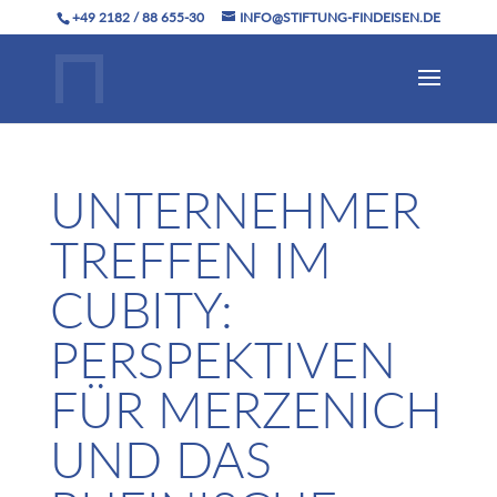
+49 2182 / 88 655-30
INFO@STIFTUNG-FINDEISEN.DE
UNTERNEHMER
TREFFEN IM
CUBITY:
PERSPEKTIVEN
FÜR MERZENICH
UND DAS