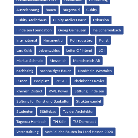
Auszeichnung
Bauen
Bürgewald
Cubity
Cubity-Atelierhaus
Cubity Atelier House
Exkursion
Findeisen Foundation
Georg Gelhausen
Ina Scharrenbach
International
klimaneutral
Kohleausstieg
Kunst
Lars Kulik
Lebenszyklus
Letter Of Intend
LOI
Markus Schmale
Merzenich
Morschenich-Alt
nachhaltig
nachhaltiges Bauen
Nordrhein-Westfalen
Planen
Poolplatz
Re:SET
Rheinisches Revier
Rhenish District
RWE Power
Stiftung Findeisen
Stiftung für Kunst und Baukultur
Strukturwandel
Studenten
Städtebau
Tag der Architektur
Tagebau Hambach
TH Köln
TU Darmstadt
Veranstaltung
Vorbildliche Bauten im Land Hessen 2020