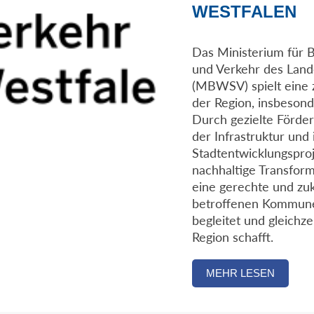
WESTFALEN
Das Ministerium für 
und Verkehr des Lan
(MBWSV) spielt eine z
der Region, insbesond
Durch gezielte Förde
der Infrastruktur und
Stadtentwicklungspro
nachhaltige Transform
eine gerechte und zu
betroffenen Kommunen
begleitet und gleichze
Region schafft.
MEHR LESEN