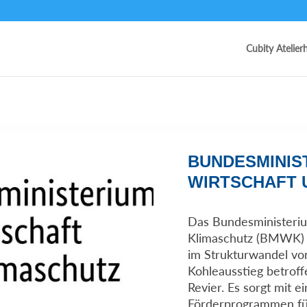
Cubity Atelier
BUNDESMINIS
WIRTSCHAFT 
Das Bundesministeriu
Klimaschutz (BMWK) s
im Strukturwandel vo
Kohleausstieg betroff
Revier. Es sorgt mit e
Förderprogrammen für