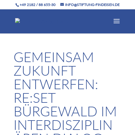
+49 2182 / 88 655-30
INFO@STIFTUNG-FINDEISEN.DE
GEMEINSAM
ZUKUNFT
ENTWERFEN:
RE:SET
BÜRGEWALD IM
INTERDISZIPLIN