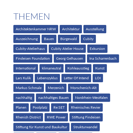
THEMEN
Architektenkammer NRW
Architektur
Ausstellung
Auszeichnung
Bauen
Bürgewald
Cubity
Cubity-Atelierhaus
Cubity Atelier House
Exkursion
Findeisen Foundation
Georg Gelhausen
Ina Scharrenbach
International
klimaneutral
Kohleausstieg
Kunst
Lars Kulik
Lebenszyklus
Letter Of Intend
LOI
Markus Schmale
Merzenich
Morschenich-Alt
nachhaltig
nachhaltiges Bauen
Nordrhein-Westfalen
Planen
Poolplatz
Re:SET
Rheinisches Revier
Rhenish District
RWE Power
Stiftung Findeisen
Stiftung für Kunst und Baukultur
Strukturwandel