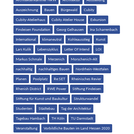
Auszeichnung
Bauen
Bürgewald
Cubity
Cubity-Atelierhaus
Cubity Atelier House
Exkursion
Findeisen Foundation
Georg Gelhausen
Ina Scharrenbach
International
klimaneutral
Kohleausstieg
Kunst
Lars Kulik
Lebenszyklus
Letter Of Intend
LOI
Markus Schmale
Merzenich
Morschenich-Alt
nachhaltig
nachhaltiges Bauen
Nordrhein-Westfalen
Planen
Poolplatz
Re:SET
Rheinisches Revier
Rhenish District
RWE Power
Stiftung Findeisen
Stiftung für Kunst und Baukultur
Strukturwandel
Studenten
Städtebau
Tag der Architektur
Tagebau Hambach
TH Köln
TU Darmstadt
Veranstaltung
Vorbildliche Bauten im Land Hessen 2020