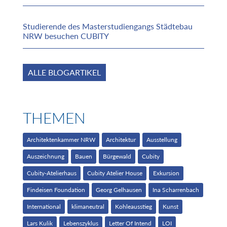
Studierende des Masterstudiengangs Städtebau
NRW besuchen CUBITY
ALLE BLOGARTIKEL
THEMEN
Architektenkammer NRW
Architektur
Ausstellung
Auszeichnung
Bauen
Bürgewald
Cubity
Cubity-Atelierhaus
Cubity Atelier House
Exkursion
Findeisen Foundation
Georg Gelhausen
Ina Scharrenbach
International
klimaneutral
Kohleausstieg
Kunst
Lars Kulik
Lebenszyklus
Letter Of Intend
LOI