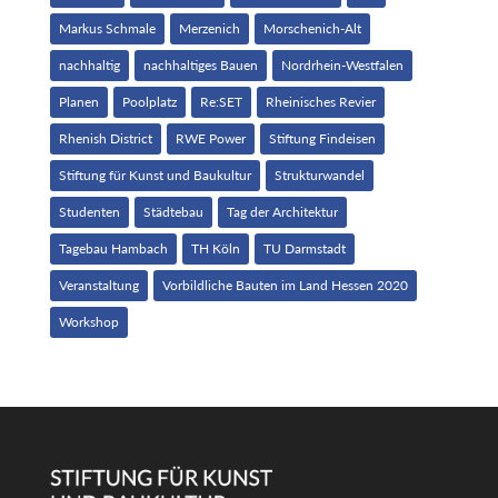
Markus Schmale
Merzenich
Morschenich-Alt
nachhaltig
nachhaltiges Bauen
Nordrhein-Westfalen
Planen
Poolplatz
Re:SET
Rheinisches Revier
Rhenish District
RWE Power
Stiftung Findeisen
Stiftung für Kunst und Baukultur
Strukturwandel
Studenten
Städtebau
Tag der Architektur
Tagebau Hambach
TH Köln
TU Darmstadt
Veranstaltung
Vorbildliche Bauten im Land Hessen 2020
Workshop