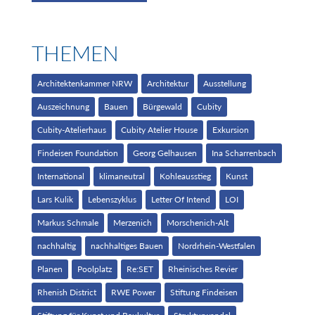
THEMEN
Architektenkammer NRW
Architektur
Ausstellung
Auszeichnung
Bauen
Bürgewald
Cubity
Cubity-Atelierhaus
Cubity Atelier House
Exkursion
Findeisen Foundation
Georg Gelhausen
Ina Scharrenbach
International
klimaneutral
Kohleausstieg
Kunst
Lars Kulik
Lebenszyklus
Letter Of Intend
LOI
Markus Schmale
Merzenich
Morschenich-Alt
nachhaltig
nachhaltiges Bauen
Nordrhein-Westfalen
Planen
Poolplatz
Re:SET
Rheinisches Revier
Rhenish District
RWE Power
Stiftung Findeisen