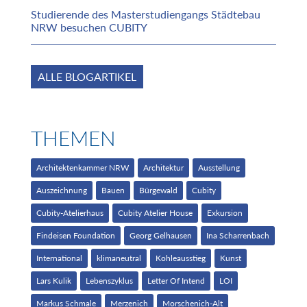
Studierende des Masterstudiengangs Städtebau
NRW besuchen CUBITY
ALLE BLOGARTIKEL
THEMEN
Architektenkammer NRW
Architektur
Ausstellung
Auszeichnung
Bauen
Bürgewald
Cubity
Cubity-Atelierhaus
Cubity Atelier House
Exkursion
Findeisen Foundation
Georg Gelhausen
Ina Scharrenbach
International
klimaneutral
Kohleausstieg
Kunst
Lars Kulik
Lebenszyklus
Letter Of Intend
LOI
Markus Schmale
Merzenich
Morschenich-Alt