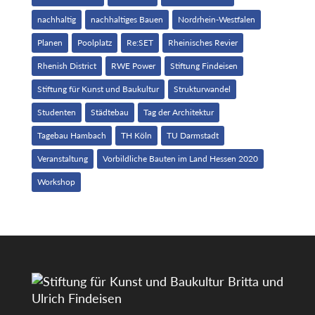
nachhaltig
nachhaltiges Bauen
Nordrhein-Westfalen
Planen
Poolplatz
Re:SET
Rheinisches Revier
Rhenish District
RWE Power
Stiftung Findeisen
Stiftung für Kunst und Baukultur
Strukturwandel
Studenten
Städtebau
Tag der Architektur
Tagebau Hambach
TH Köln
TU Darmstadt
Veranstaltung
Vorbildliche Bauten im Land Hessen 2020
Workshop