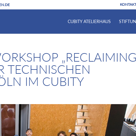
KONTAK
EN.DE
CUBITY ATELIERHAUS
STIFTU
ORKSHOP „RECLAIMIN
R TECHNISCHEN
LN IM CUBITY