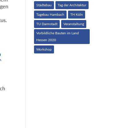
Städtebau
Tag der Architektur
agen
Tagebau Hambach
TH Köln
us.
TU Darmstadt
Veranstaltung
Vorbildliche Bauten im Land
Hessen 2020
Workshop
R
ich