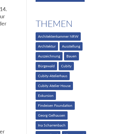
14.
tur
THEMEN
der
Architektenkammer NRW
Architektur
Ausstellung
Auszeichnung
Bauen
Bürgewald
Cubity
Cubity-Atelierhaus
Cubity Atelier House
Exkursion
Findeisen Foundation
Georg Gelhausen
Ina Scharrenbach
er