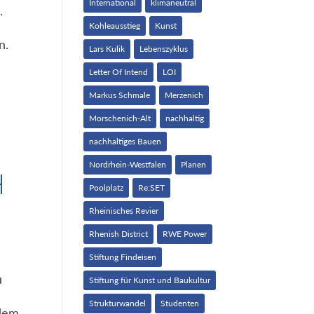
International
klimaneutral
.
Kohleausstieg
Kunst
n.
Lars Kulik
Lebenszyklus
Letter Of Intend
LOI
Markus Schmale
Merzenich
Morschenich-Alt
nachhaltig
nachhaltiges Bauen
Nordrhein-Westfalen
Planen
H
Poolplatz
Re:SET
Rheinisches Revier
Rhenish District
RWE Power
Stiftung Findeisen
u
Stiftung für Kunst und Baukultur
Strukturwandel
Studenten
 dem