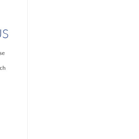
US
se
uch