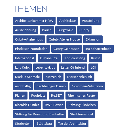
THEMEN
Architektenkammer NRW
Architektur
Ausstellung
Auszeichnung
Bauen
Bürgewald
Cubity
Cubity-Atelierhaus
Cubity Atelier House
Exkursion
Findeisen Foundation
Georg Gelhausen
Ina Scharrenbach
International
klimaneutral
Kohleausstieg
Kunst
Lars Kulik
Lebenszyklus
Letter Of Intend
LOI
Markus Schmale
Merzenich
Morschenich-Alt
nachhaltig
nachhaltiges Bauen
Nordrhein-Westfalen
Planen
Poolplatz
Re:SET
Rheinisches Revier
Rhenish District
RWE Power
Stiftung Findeisen
Stiftung für Kunst und Baukultur
Strukturwandel
Studenten
Städtebau
Tag der Architektur