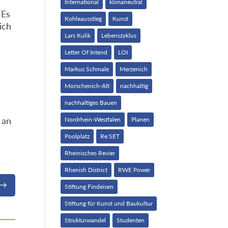
International
klimaneutral
 Es
Kohleausstieg
Kunst
ich
Lars Kulik
Lebenszyklus
Letter Of Intend
LOI
Markus Schmale
Merzenich
Morschenich-Alt
nachhaltig
nachhaltiges Bauen
 an
Nordrhein-Westfalen
Planen
Poolplatz
Re:SET
Rheinisches Revier
Rhenish District
RWE Power
$
Stiftung Findeisen
Stiftung für Kunst und Baukultur
Strukturwandel
Studenten