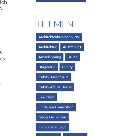
ich
Y-
THEMEN
Architektenkammer NRW
Architektur
Ausstellung
,
Auszeichnung
Bauen
des
Bürgewald
Cubity
Cubity-Atelierhaus
©
Cubity Atelier House
Exkursion
Findeisen Foundation
Georg Gelhausen
Ina Scharrenbach