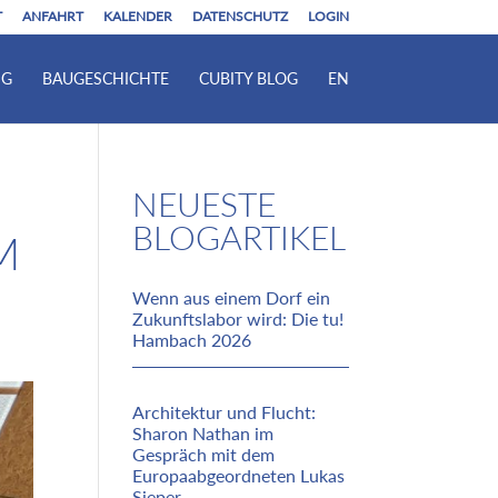
T
ANFAHRT
KALENDER
DATENSCHUTZ
LOGIN
NG
BAUGESCHICHTE
CUBITY BLOG
EN
NEUESTE
BLOGARTIKEL
M
Wenn aus einem Dorf ein
Zukunftslabor wird: Die tu!
Hambach 2026
Architektur und Flucht:
Sharon Nathan im
Gespräch mit dem
Europaabgeordneten Lukas
Sieper