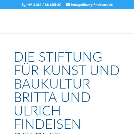
+49 2182 / 88 655-30
info@stiftung-findeisen.de
DIE STIFTUNG
FÜR KUNST UND
BAUKULTUR
BRITTA UND
ULRICH
FINDEISEN