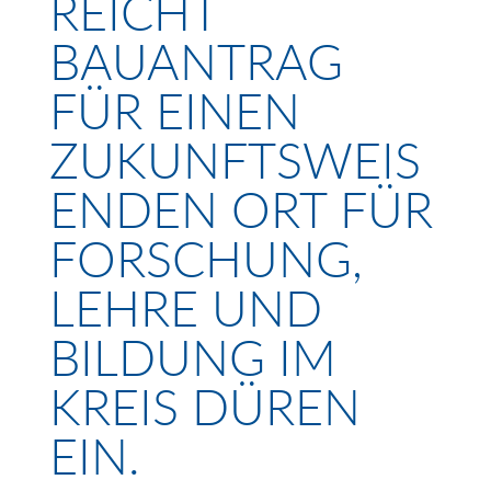
REICHT
BAUANTRAG
FÜR EINEN
ZUKUNFTSWEIS
ENDEN ORT FÜR
FORSCHUNG,
LEHRE UND
BILDUNG IM
KREIS DÜREN
EIN.