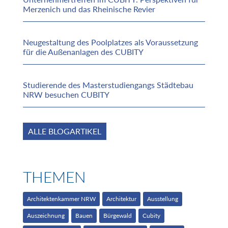
Merzenich und das Rheinische Revier
Neugestaltung des Poolplatzes als Voraussetzung
für die Außenanlagen des CUBITY
Studierende des Masterstudiengangs Städtebau
NRW besuchen CUBITY
ALLE BLOGARTIKEL
THEMEN
Architektenkammer NRW
Architektur
Ausstellung
Auszeichnung
Bauen
Bürgewald
Cubity