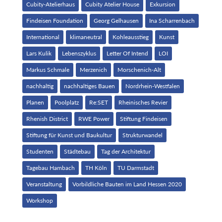
Cubity-Atelierhaus
Cubity Atelier House
Exkursion
Findeisen Foundation
Georg Gelhausen
Ina Scharrenbach
International
klimaneutral
Kohleausstieg
Kunst
Lars Kulik
Lebenszyklus
Letter Of Intend
LOI
Markus Schmale
Merzenich
Morschenich-Alt
nachhaltig
nachhaltiges Bauen
Nordrhein-Westfalen
Planen
Poolplatz
Re:SET
Rheinisches Revier
Rhenish District
RWE Power
Stiftung Findeisen
Stiftung für Kunst und Baukultur
Strukturwandel
Studenten
Städtebau
Tag der Architektur
Tagebau Hambach
TH Köln
TU Darmstadt
Veranstaltung
Vorbildliche Bauten im Land Hessen 2020
Workshop