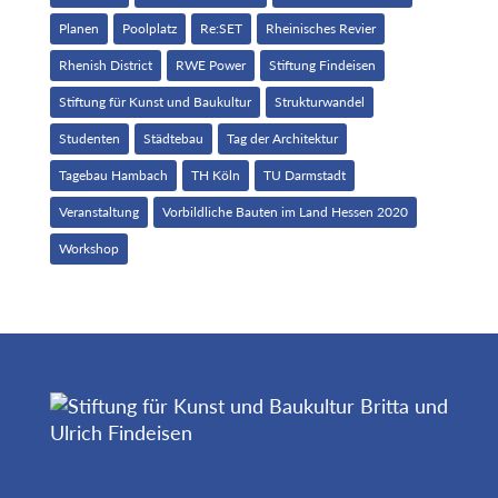
Planen
Poolplatz
Re:SET
Rheinisches Revier
Rhenish District
RWE Power
Stiftung Findeisen
Stiftung für Kunst und Baukultur
Strukturwandel
Studenten
Städtebau
Tag der Architektur
Tagebau Hambach
TH Köln
TU Darmstadt
Veranstaltung
Vorbildliche Bauten im Land Hessen 2020
Workshop