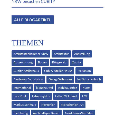
NRW besuchen CUBITY
ALLE BLOGARTIKEL
THEMEN
Architektenkammer NRW
Architektur
Ausstellung
Auszeichnung
Bauen
Bürgewald
Cubity
Cubity-Atelierhaus
Cubity Atelier House
Exkursion
Findeisen Foundation
Georg Gelhausen
Ina Scharrenbach
International
klimaneutral
Kohleausstieg
Kunst
Lars Kulik
Lebenszyklus
Letter Of Intend
LOI
Markus Schmale
Merzenich
Morschenich-Alt
nachhaltig
nachhaltiges Bauen
Nordrhein-Westfalen