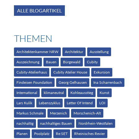
ALLE BLOGARTIKEL
THEMEN
Architektenkammer NRW
Architektur
Ausstellung
Auszeichnung
Bauen
Bürgewald
Cubity
Cubity-Atelierhaus
Cubity Atelier House
Exkursion
Findeisen Foundation
Georg Gelhausen
Ina Scharrenbach
International
klimaneutral
Kohleausstieg
Kunst
Lars Kulik
Lebenszyklus
Letter Of Intend
LOI
Markus Schmale
Merzenich
Morschenich-Alt
nachhaltig
nachhaltiges Bauen
Nordrhein-Westfalen
Planen
Poolplatz
Re:SET
Rheinisches Revier