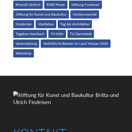
Rhenish District
RWE Power
Stiftung Findeisen
Stiftung für Kunst und Baukultur
Strukturwandel
Studenten
Städtebau
Tag der Architektur
Tagebau Hambach
TH Köln
TU Darmstadt
Veranstaltung
Vorbildliche Bauten im Land Hessen 2020
Workshop