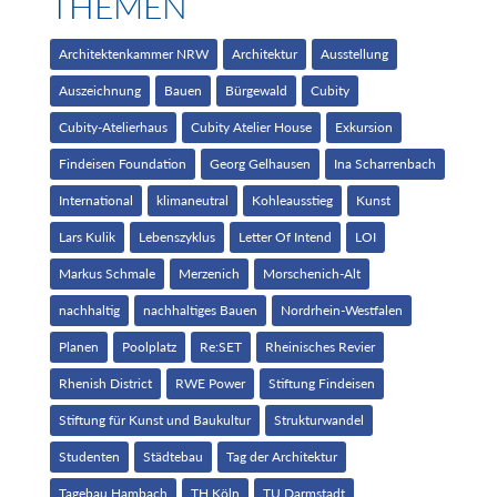
THEMEN
Architektenkammer NRW
Architektur
Ausstellung
Auszeichnung
Bauen
Bürgewald
Cubity
Cubity-Atelierhaus
Cubity Atelier House
Exkursion
Findeisen Foundation
Georg Gelhausen
Ina Scharrenbach
International
klimaneutral
Kohleausstieg
Kunst
Lars Kulik
Lebenszyklus
Letter Of Intend
LOI
Markus Schmale
Merzenich
Morschenich-Alt
nachhaltig
nachhaltiges Bauen
Nordrhein-Westfalen
Planen
Poolplatz
Re:SET
Rheinisches Revier
Rhenish District
RWE Power
Stiftung Findeisen
Stiftung für Kunst und Baukultur
Strukturwandel
Studenten
Städtebau
Tag der Architektur
Tagebau Hambach
TH Köln
TU Darmstadt