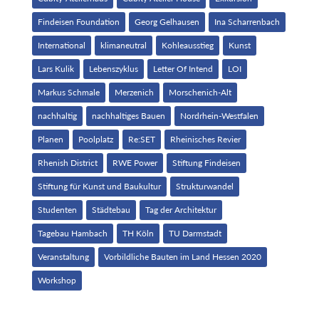
Findeisen Foundation
Georg Gelhausen
Ina Scharrenbach
International
klimaneutral
Kohleausstieg
Kunst
Lars Kulik
Lebenszyklus
Letter Of Intend
LOI
Markus Schmale
Merzenich
Morschenich-Alt
nachhaltig
nachhaltiges Bauen
Nordrhein-Westfalen
Planen
Poolplatz
Re:SET
Rheinisches Revier
Rhenish District
RWE Power
Stiftung Findeisen
Stiftung für Kunst und Baukultur
Strukturwandel
Studenten
Städtebau
Tag der Architektur
Tagebau Hambach
TH Köln
TU Darmstadt
Veranstaltung
Vorbildliche Bauten im Land Hessen 2020
Workshop