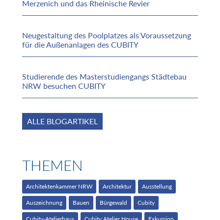
Merzenich und das Rheinische Revier
Neugestaltung des Poolplatzes als Voraussetzung
für die Außenanlagen des CUBITY
Studierende des Masterstudiengangs Städtebau
NRW besuchen CUBITY
ALLE BLOGARTIKEL
THEMEN
Architektenkammer NRW
Architektur
Ausstellung
Auszeichnung
Bauen
Bürgewald
Cubity
Cubity-Atelierhaus
Cubity Atelier House
Exkursion