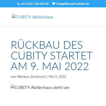
+49 2182 / 88 655-30
info@stiftung-findeisen.de
RÜCKBAU DES
CUBITY STARTET
AM 9. MAI 2022
von
Nikolaus Zumbusch
|
Mai 5, 2022